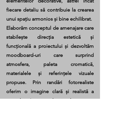
elementelor decorative, astfel încât
fiecare detaliu să contribuie la crearea
unui spațiu armonios și bine echilibrat.
Elaborăm conceptul de amenajare care
stabilește direcția estetică și
funcțională a proiectului și dezvoltăm
moodboard-uri care surprind
atmosfera, paleta cromatică,
materialele și referințele vizuale
propuse. Prin randări fotorealiste
oferim o imagine clară și realistă a
spațiului înainte de implementare,
facilitând înțelegerea soluțiilor de
design și luarea deciziilor.
Completăm documentația cu planuri
de mobilare care optimizează