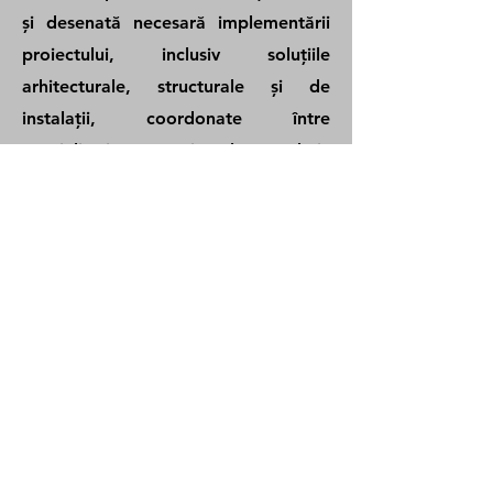
și desenată necesară implementării
proiectului, inclusiv soluțiile
arhitecturale, structurale și de
instalații, coordonate între
specialități. Proiectul Tehnic
definește caracteristicile construcției,
materialele, dimensiunile și cerințele
tehnice care stau la baza organizării
și realizării lucrărilor de construire.
Detalii de Execuție (DE)
Detaliile de Execuție completează
Proiectul Tehnic prin elaborarea la
scară adecvată a tuturor elementelor
constructive și arhitecturale care