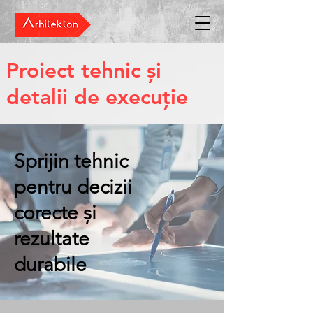
Proiect tehnic și
detalii de execuție
Sprijin tehnic
pentru decizii
corecte și
rezultate
durabile